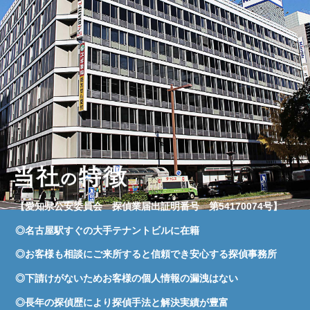
【愛知県公安委員会 探偵業届出証明番号 第54170074号】
◎名古屋駅すぐの大手テナントビルに在籍
◎お客様も相談にご来所すると信頼でき安心する探偵事務所
◎下請けがないためお客様の個人情報の漏洩はない
◎長年の探偵歴により探偵手法と解決実績が豊富