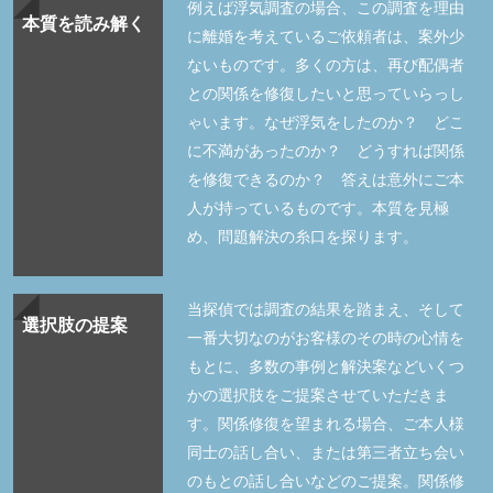
例えば浮気調査の場合、この調査を理由
本質を読み解く
に離婚を考えているご依頼者は、案外少
ないものです。多くの方は、再び配偶者
との関係を修復したいと思っていらっし
ゃいます。なぜ浮気をしたのか？ どこ
に不満があったのか？ どうすれば関係
を修復できるのか？ 答えは意外にご本
人が持っているものです。本質を見極
め、問題解決の糸口を探ります。
当探偵では調査の結果を踏まえ、そして
選択肢の提案
一番大切なのがお客様のその時の心情を
もとに、多数の事例と解決案などいくつ
かの選択肢をご提案させていただきま
す。関係修復を望まれる場合、ご本人様
同士の話し合い、または第三者立ち会い
のもとの話し合いなどのご提案。関係修